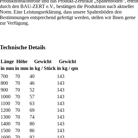
Produktionskontrolle und das Produkt-Zertifikat „Spaltenboden“, erteil
durch den BAU-ZERT e.V., bestätigen die Produktion nach aktueller
Norm. Eine Leistungserklärung, dass unsere Spaltenböden den
Bestimmungen entsprechend gefertigt werden, stellen wir Ihnen gerne
zur Verfügung.
Technische Details
Länge
Höhe
Gewicht
Gewicht
in mm
in mm
in kg / Stück
in kg / qm
700
70
40
143
800
70
46
143
900
70
52
143
1000
70
57
143
1100
70
63
143
1200
70
69
143
1300
70
74
143
1400
70
80
143
1500
70
86
143
1600
70
92
143