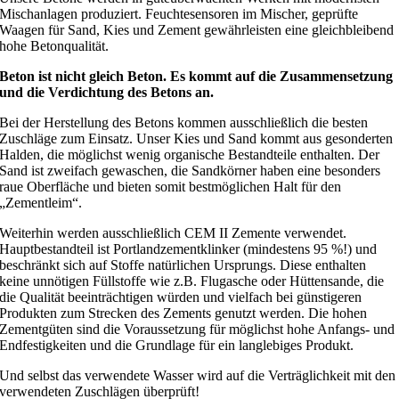
Mischanlagen produziert. Feuchtesensoren im Mischer, geprüfte
Waagen für Sand, Kies und Zement gewährleisten eine gleichbleibend
hohe Betonqualität.
Beton ist nicht gleich Beton. Es kommt auf die Zusammensetzung
und die Verdichtung des Betons an.
Bei der Herstellung des Betons kommen ausschließlich die besten
Zuschläge zum Einsatz. Unser Kies und Sand kommt aus gesonderten
Halden, die möglichst wenig organische Bestandteile enthalten. Der
Sand ist zweifach gewaschen, die Sandkörner haben eine besonders
raue Oberfläche und bieten somit bestmöglichen Halt für den
„Zementleim“.
Weiterhin werden ausschließlich CEM II Zemente verwendet.
Hauptbestandteil ist Portlandzementklinker (mindestens 95 %!) und
beschränkt sich auf Stoffe natürlichen Ursprungs. Diese enthalten
keine unnötigen Füllstoffe wie z.B. Flugasche oder Hüttensande, die
die Qualität beeinträchtigen würden und vielfach bei günstigeren
Produkten zum Strecken des Zements genutzt werden. Die hohen
Zementgüten sind die Voraussetzung für möglichst hohe Anfangs- und
Endfestigkeiten und die Grundlage für ein langlebiges Produkt.
Und selbst das verwendete Wasser wird auf die Verträglichkeit mit den
verwendeten Zuschlägen überprüft!