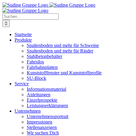
Zum
Inhalt
springen
Suche
nach:
Startseite
Produkte
Spaltenboden und mehr für Schweine
Spaltenboden und mehr für Rinder
Stahlbetonbehälter
Fahrsilos
Fahrbahnplatten
Kunststofffenster und Kunststoffprofile
SU-Block
Service
Informationsmaterial
Anleitungen
Einzelprospekte
Leistungserklärungen
Unternehmen
Unternehmensportrait
Impressionen
Stellenanzeigen
Wir suchen Dich