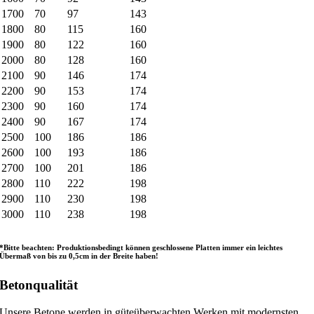
1700
70
97
143
1800
80
115
160
1900
80
122
160
2000
80
128
160
2100
90
146
174
2200
90
153
174
2300
90
160
174
2400
90
167
174
2500
100
186
186
2600
100
193
186
2700
100
201
186
2800
110
222
198
2900
110
230
198
3000
110
238
198
*Bitte beachten: Produktionsbedingt können geschlossene Platten immer ein leichtes
Übermaß von bis zu 0,5cm in der Breite haben!
Betonqualität
Unsere Betone werden in güteüberwachten Werken mit modernsten