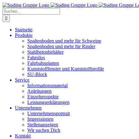
Zum
Inhalt
Suche
springen
nach:
Startseite
Produkte
Spaltenboden und mehr für Schweine
Spaltenboden und mehr für Rinder
Stahlbetonbehälter
Fahrsilos
Fahrbahnplatten
Kunststofffenster und Kunststoffprofile
SU-Block
Service
Informationsmaterial
Anleitungen
Einzelprospekte
Leistungserklärungen
Unternehmen
Unternehmensportrait
Impressionen
Stellenanzeigen
Wir suchen Dich
Kontakt