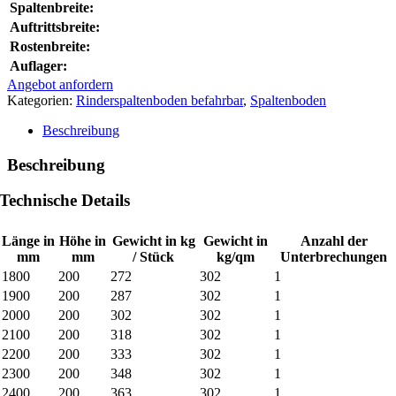
Spaltenbreite:
Auftrittsbreite:
Rostenbreite:
Auflager:
Angebot anfordern
Kategorien:
Rinderspaltenboden befahrbar
,
Spaltenboden
Beschreibung
Beschreibung
Technische Details
Länge in
Höhe in
Gewicht in kg
Gewicht in
Anzahl der
mm
mm
/ Stück
kg/qm
Unterbrechungen
1800
200
272
302
1
1900
200
287
302
1
2000
200
302
302
1
2100
200
318
302
1
2200
200
333
302
1
2300
200
348
302
1
2400
200
363
302
1