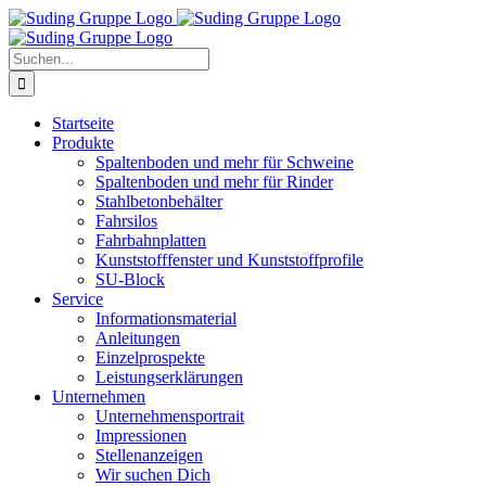
Zum
Inhalt
springen
Suche
nach:
Startseite
Produkte
Spaltenboden und mehr für Schweine
Spaltenboden und mehr für Rinder
Stahlbetonbehälter
Fahrsilos
Fahrbahnplatten
Kunststofffenster und Kunststoffprofile
SU-Block
Service
Informationsmaterial
Anleitungen
Einzelprospekte
Leistungserklärungen
Unternehmen
Unternehmensportrait
Impressionen
Stellenanzeigen
Wir suchen Dich