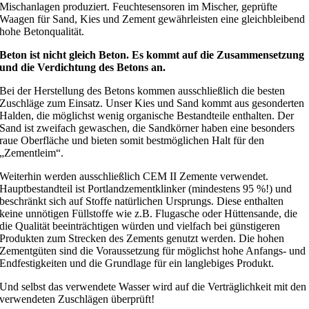
Mischanlagen produziert. Feuchtesensoren im Mischer, geprüfte
Waagen für Sand, Kies und Zement gewährleisten eine gleichbleibend
hohe Betonqualität.
Beton ist nicht gleich Beton. Es kommt auf die Zusammensetzung
und die Verdichtung des Betons an.
Bei der Herstellung des Betons kommen ausschließlich die besten
Zuschläge zum Einsatz. Unser Kies und Sand kommt aus gesonderten
Halden, die möglichst wenig organische Bestandteile enthalten. Der
Sand ist zweifach gewaschen, die Sandkörner haben eine besonders
raue Oberfläche und bieten somit bestmöglichen Halt für den
„Zementleim“.
Weiterhin werden ausschließlich CEM II Zemente verwendet.
Hauptbestandteil ist Portlandzementklinker (mindestens 95 %!) und
beschränkt sich auf Stoffe natürlichen Ursprungs. Diese enthalten
keine unnötigen Füllstoffe wie z.B. Flugasche oder Hüttensande, die
die Qualität beeinträchtigen würden und vielfach bei günstigeren
Produkten zum Strecken des Zements genutzt werden. Die hohen
Zementgüten sind die Voraussetzung für möglichst hohe Anfangs- und
Endfestigkeiten und die Grundlage für ein langlebiges Produkt.
Und selbst das verwendete Wasser wird auf die Verträglichkeit mit den
verwendeten Zuschlägen überprüft!