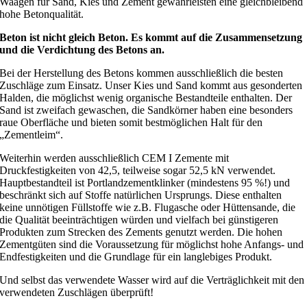
Waagen für Sand, Kies und Zement gewährleisten eine gleichbleibend
hohe Betonqualität.
Beton ist nicht gleich Beton. Es kommt auf die Zusammensetzung
und die Verdichtung des Betons an.
Bei der Herstellung des Betons kommen ausschließlich die besten
Zuschläge zum Einsatz. Unser Kies und Sand kommt aus gesonderten
Halden, die möglichst wenig organische Bestandteile enthalten. Der
Sand ist zweifach gewaschen, die Sandkörner haben eine besonders
raue Oberfläche und bieten somit bestmöglichen Halt für den
„Zementleim“.
Weiterhin werden ausschließlich CEM I Zemente mit
Druckfestigkeiten von 42,5, teilweise sogar 52,5 kN verwendet.
Hauptbestandteil ist Portlandzementklinker (mindestens 95 %!) und
beschränkt sich auf Stoffe natürlichen Ursprungs. Diese enthalten
keine unnötigen Füllstoffe wie z.B. Flugasche oder Hüttensande, die
die Qualität beeinträchtigen würden und vielfach bei günstigeren
Produkten zum Strecken des Zements genutzt werden. Die hohen
Zementgüten sind die Voraussetzung für möglichst hohe Anfangs- und
Endfestigkeiten und die Grundlage für ein langlebiges Produkt.
Und selbst das verwendete Wasser wird auf die Verträglichkeit mit den
verwendeten Zuschlägen überprüft!