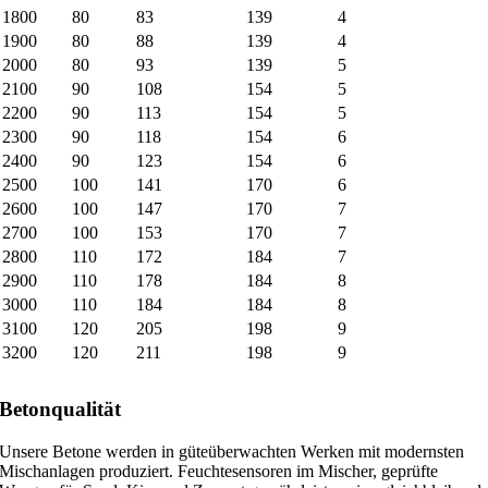
1800
80
83
139
4
1900
80
88
139
4
2000
80
93
139
5
2100
90
108
154
5
2200
90
113
154
5
2300
90
118
154
6
2400
90
123
154
6
2500
100
141
170
6
2600
100
147
170
7
2700
100
153
170
7
2800
110
172
184
7
2900
110
178
184
8
3000
110
184
184
8
3100
120
205
198
9
3200
120
211
198
9
Betonqualität
Unsere Betone werden in güteüberwachten Werken mit modernsten
Mischanlagen produziert. Feuchtesensoren im Mischer, geprüfte