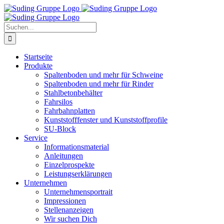
Zum
Inhalt
springen
Suche
nach:
Startseite
Produkte
Spaltenboden und mehr für Schweine
Spaltenboden und mehr für Rinder
Stahlbetonbehälter
Fahrsilos
Fahrbahnplatten
Kunststofffenster und Kunststoffprofile
SU-Block
Service
Informationsmaterial
Anleitungen
Einzelprospekte
Leistungserklärungen
Unternehmen
Unternehmensportrait
Impressionen
Stellenanzeigen
Wir suchen Dich