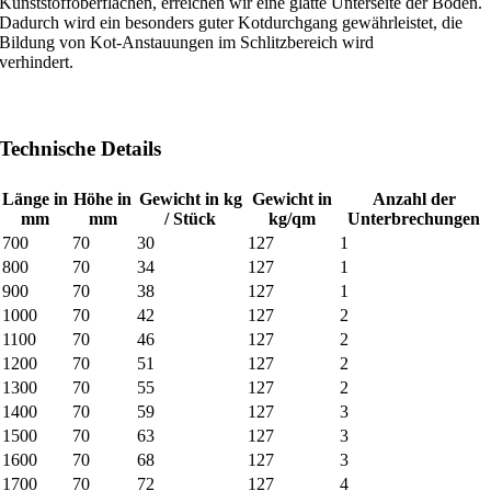
Kunststoffoberflächen, erreichen wir eine glatte Unterseite der Böden.
Dadurch wird ein besonders guter Kotdurchgang gewährleistet, die
Bildung von Kot-Anstauungen im Schlitzbereich wird
verhindert.
Technische Details
Länge in
Höhe in
Gewicht in kg
Gewicht in
Anzahl der
mm
mm
/ Stück
kg/qm
Unterbrechungen
700
70
30
127
1
800
70
34
127
1
900
70
38
127
1
1000
70
42
127
2
1100
70
46
127
2
1200
70
51
127
2
1300
70
55
127
2
1400
70
59
127
3
1500
70
63
127
3
1600
70
68
127
3
1700
70
72
127
4