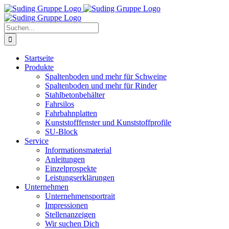
Zum
Inhalt
springen
Suche
nach:
Startseite
Produkte
Spaltenboden und mehr für Schweine
Spaltenboden und mehr für Rinder
Stahlbetonbehälter
Fahrsilos
Fahrbahnplatten
Kunststofffenster und Kunststoffprofile
SU-Block
Service
Informationsmaterial
Anleitungen
Einzelprospekte
Leistungserklärungen
Unternehmen
Unternehmensportrait
Impressionen
Stellenanzeigen
Wir suchen Dich