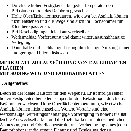
Durch die hohen Festigkeiten bei jeder Temperatur den
Belastunen durch das Befahren gewachsen
Hohe Oberflächentermperaturen, wie etwa bei Asphalt, können
nicht entstehen und die Wege sind auch im Hochsommer für
Kleintiere passierbar.
Bei Beschädigungen leicht auswechselbar.
Werksmäßige Vorfertigung und damit witterungsunabhängige
Verlegung.
Dauerhafte und nachhaltige Lösung durch lange Nutzungsdauer
und geringen Unterhaltskosten.
MERKBLATT ZUR AUSFÜHRUNG VON DAUERHAFTEN
FLÄCHEN
MIT SUDING WEG- UND FAHRBAHNPLATTEN
1. Allgemeines
Beton ist der ideale Baustoff für den Wegebau. Er ist infolge seiner
hohen Festigkeiten bei jeder Temperatur den Belastungen durch das
Befahren gewachsen. Hohe Oberflächentemperaturen, wie etwa bei
Asphalt, können nicht entstehen. Weitere Vorteile sind eine
werksmäßige, witterungsunabhängige Vorfertigung in hoher Qualität,
leichte Auswechselbarkeit und die Lieferbarkeit in unterschiedlichen
Abmessungen und Oberflächenstrukturen. Vorbedingung eines jeden
Bauvorhabens ist die genaue Planung und Festlegung der zu