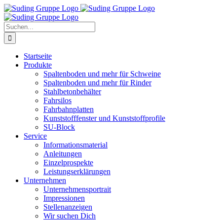
Zum
Inhalt
springen
Suche
nach:
Startseite
Produkte
Spaltenboden und mehr für Schweine
Spaltenboden und mehr für Rinder
Stahlbetonbehälter
Fahrsilos
Fahrbahnplatten
Kunststofffenster und Kunststoffprofile
SU-Block
Service
Informationsmaterial
Anleitungen
Einzelprospekte
Leistungserklärungen
Unternehmen
Unternehmensportrait
Impressionen
Stellenanzeigen
Wir suchen Dich