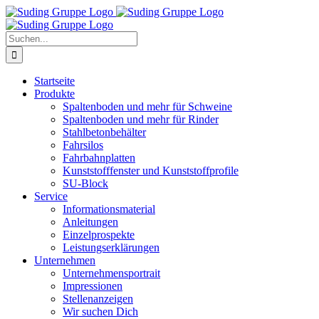
Zum
Inhalt
springen
Suche
nach:
Startseite
Produkte
Spaltenboden und mehr für Schweine
Spaltenboden und mehr für Rinder
Stahlbetonbehälter
Fahrsilos
Fahrbahnplatten
Kunststofffenster und Kunststoffprofile
SU-Block
Service
Informationsmaterial
Anleitungen
Einzelprospekte
Leistungserklärungen
Unternehmen
Unternehmensportrait
Impressionen
Stellenanzeigen
Wir suchen Dich