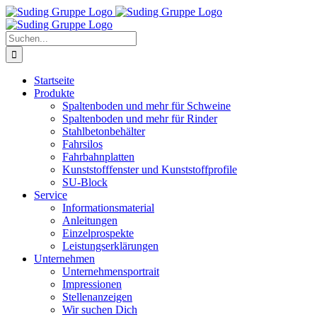
Zum
Inhalt
springen
Suche
nach:
Startseite
Produkte
Spaltenboden und mehr für Schweine
Spaltenboden und mehr für Rinder
Stahlbetonbehälter
Fahrsilos
Fahrbahnplatten
Kunststofffenster und Kunststoffprofile
SU-Block
Service
Informationsmaterial
Anleitungen
Einzelprospekte
Leistungserklärungen
Unternehmen
Unternehmensportrait
Impressionen
Stellenanzeigen
Wir suchen Dich