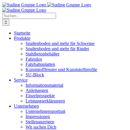
Zum
Inhalt
springen
Suche
nach:
Startseite
Produkte
Spaltenboden und mehr für Schweine
Spaltenboden und mehr für Rinder
Stahlbetonbehälter
Fahrsilos
Fahrbahnplatten
Kunststofffenster und Kunststoffprofile
SU-Block
Service
Informationsmaterial
Anleitungen
Einzelprospekte
Leistungserklärungen
Unternehmen
Unternehmensportrait
Impressionen
Stellenanzeigen
Wir suchen Dich